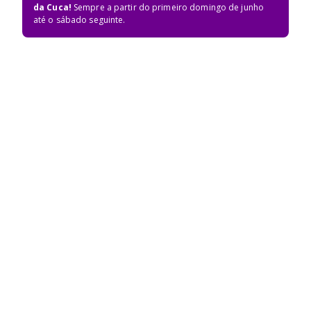
da Cuca!
Sempre a partir do primeiro domingo de junho
até o sábado seguinte.
Edição 2026